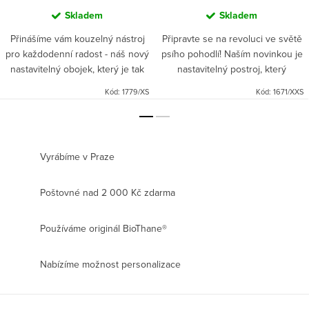
Skladem
Skladem
Přinášíme vám kouzelný nástroj
Připravte se na revoluci ve světě
pro každodenní radost - náš nový
psího pohodlí! Naším novinkou je
nastavitelný obojek, který je tak
nastavitelný postroj, který
lehký, že ho váš pejsek skoro
kombinuje neopren a prodyšnou
Kód:
1779/XS
Kód:
1671/XXS
neucítí! Ideální pro všechny
síťovinu, a zajišťuje tak vašemu
velikosti od...
psímu kamarádovi...
Vyrábíme v Praze
Poštovné nad 2 000 Kč zdarma
Používáme originál BioThane®
Nabízíme možnost personalizace
Z