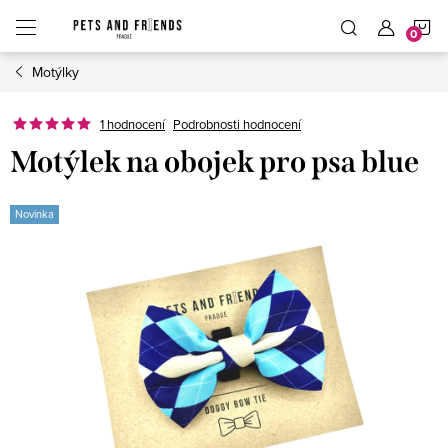
Přejít
N
na
obsah
Motýlky
K
Podrobnosti hodnocení
1 hodnocení
Motýlek na obojek pro psa blue
Novinka