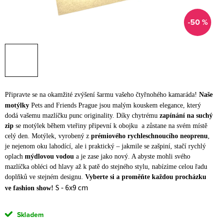
-50 %
Připravte se na okamžité zvýšení šarmu vašeho čtyřnohého kamaráda!
Naše
motýlky
Pets and Friends Prague jsou malým kouskem elegance, který
dodá vašemu mazlíčku punc originality. Díky chytrému
zapínání na suchý
zip
se motýlek během vteřiny připevní k obojku a zůstane na svém místě
celý den.
Motýlek, vyrobený z
prémiového rychleschnoucího neoprenu
,
je nejenom oku lahodící, ale i praktický – jakmile se zašpiní, stačí rychlý
oplach
mýdlovou vodou
a je zase jako nový. A abyste mohli svého
mazlíčka obléci od hlavy až k patě do stejného stylu, nabízíme celou řadu
doplňků ve stejném designu.
Vyberte si a proměňte každou procházku
S - 6x9 cm
ve fashion show!
Skladem